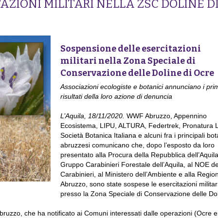
ZIONI MILITARI NELLA ZSC DOLINE D
Sospensione delle esercitazioni
militari nella Zona Speciale di
Conservazione delle Doline di Ocre
Associazioni ecologiste e botanici annunciano i pri
risultati della loro azione di denuncia
L’Aquila, 18/11/2020.
WWF Abruzzo, Appennino
Ecosistema, LIPU, ALTURA, Federtrek, Pronatura L
Società Botanica Italiana e alcuni fra i principali bot
abruzzesi comunicano che, dopo l’esposto da loro
presentato alla Procura della Repubblica dell’Aquila
Gruppo Carabinieri Forestale dell’Aquila, al NOE de
Carabinieri, al Ministero dell’Ambiente e alla Regio
Abruzzo, sono state sospese le esercitazioni militari
presso la Zona Speciale di Conservazione delle Dol
ruzzo, che ha notificato ai Comuni interessati dalle operazioni (Ocre e