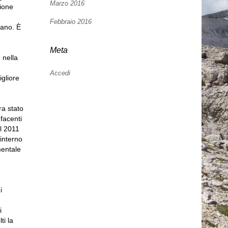
Marzo 2016
ione
Febbraio 2016
tano. È
Meta
 nella
Accedi
igliore
ra stato
facenti
el 2011
’interno
mentale
i
i
ti la