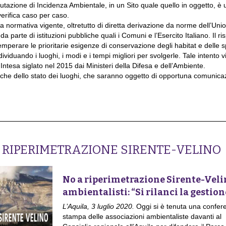
utazione di Incidenza Ambientale, in un Sito quale quello in oggetto, è 
erifica caso per caso.
lla normativa vigente, oltretutto di diretta derivazione da norme dell’Uni
 parte di istituzioni pubbliche quali i Comuni e l’Esercito Italiano. Il ri
emperare le prioritarie esigenze di conservazione degli habitat e delle 
viduando i luoghi, i modi e i tempi migliori per svolgerle. Tale intento 
ntesa siglato nel 2015 dai Ministeri della Difesa e dell’Ambiente.
fiche dello stato dei luoghi, che saranno oggetto di opportuna comunica
 RIPERIMETRAZIONE SIRENTE-VELINO
No a riperimetrazione Sirente-Veli
ambientalisti: “Si rilanci la gestion
L’Aquila, 3 luglio 2020.
Oggi si è tenuta una confer
stampa delle associazioni ambientaliste davanti al