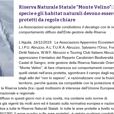
Riserva Naturale Statale “Monte Velino”: 
specie e gli habitat naturali devono esser
protetti da regole chiare
Le Associazioni ecologiste condividono il decalogo con le 
comportamento diffuso dall’Ente gestore della Riserva
L’Aquila, 16/11/2019.
Le Associazioni Appennino Ecosiste
L.I.P.U. Abruzzo, A.L.T.U.R.A. Abruzzo, Salviamo l’Orso, F
Diritti Natura, W.W.F. Abruzzo e Touring Club Italiano Abruz
apprezzano il tentativo del Reparto Carabinieri Biodiversità 
Castel di Sangro, ente gestore della Riserva Naturale Orie
“Monte Velino”, di fare chiarezza sui comportamenti consent
quelli vietati nell’area protetta, sgombrare il campo dagli eq
dagli alibi del “non lo sapevo”, e razionalizzare così la fruiz
territorio, perché questa sia compatibile con la protezione d
 la Riserva tutela (tra i quali moltissimi di interesse dell’Unione Europea
 nazionale e regionale.
diffuso in questi giorni non è una novità, ma contiene solo norme di
va già vigenti da molti anni ed è basato sulla normativa europea e nazio
tiva a tutte le Riserve Naturali Statali. In tutte le aree protette a livello 
 394/1991 (Legge quadro sulle aree protette), è vietata qualsiasi condot