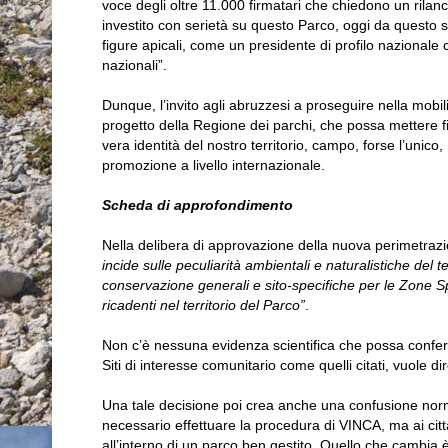
voce degli oltre 11.000 firmatari che chiedono un rilan
investito con serietà su questo Parco, oggi da questo sc
figure apicali, come un presidente di profilo nazionale 
nazionali”.
Dunque, l’invito agli abruzzesi a proseguire nella mobilit
progetto della Regione dei parchi, che possa mettere fi
vera identità del nostro territorio, campo, forse l’unic
promozione a livello internazionale.
Scheda di approfondimento
Nella delibera di approvazione della nuova perimetraz
incide sulle peculiarità ambientali e naturalistiche del 
conservazione generali e sito-specifiche per le Zone S
ricadenti nel territorio del Parco”
.
Non c’è nessuna evidenza scientifica che possa conferm
Siti di interesse comunitario come quelli citati, vuole d
Una tale decisione poi crea anche una confusione norm
necessario effettuare la procedura di VINCA, ma ai citt
all’interno di un parco ben gestito. Quello che cambia è 