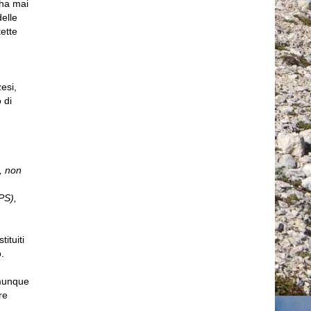
 ha mai
delle
tette
esi,
 di
, non
PS),
ituiti
.
omunque
re