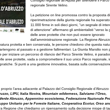
Consiglio regionale all’Aquila per difendere il Parco
regionale Sirente Velino.
La petizione on line promossa contro la proposta di
riperimetrazione della giunta regionale ha superato
11.000 firme in soli dieci giorni, “un segnale di inte
di attenzione” affermano gli ambientalisti “verso la 
delle aree protette che non può essere ignorato
dall’amministrazione regionale. La Regione Abruzz
ua natura protetta e ben conservata, le persone chiedono che questa nat
tengono al passato e a gestione fallimentari. La Giunta Marsilio non 
e per iniziare un percorso di rilancio del Parco Sirente Velino, è parado
lle aree protette, vada a compromettere il suo unico Parco regionale, 
ratiche. Si punti a una gestione innovativa, basata sulla conservazione
roprio l’area adiacente al Palazzo del Consiglio Regionale d’Abruzzo
zzo, LIPU, Italia Nostra, Mountain wilderness, Salviamo l’Orso,
e Verde Abruzzo, Appennino ecosistema, Federazione Nazionale Pr
uppo Unitario per le Foreste Italiane, Cooperativa Ecotur, Orso an
stra Regione che chiediamo un ripensamento sulla decisione miope di tagl