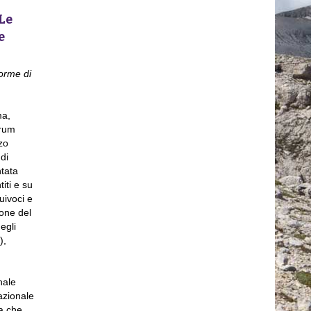
Le
e
norme di
ma,
orum
zo
di
ntata
iti e su
uivoci e
ione del
egli
),
nale
nazionale
ta che