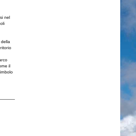
si nel
oli
 della
itorio
arco
ome il
simbolo