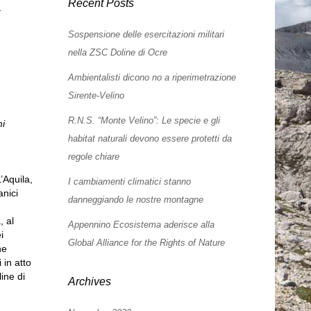
I
Recent Posts
Sospensione delle esercitazioni militari
nella ZSC Doline di Ocre
Ambientalisti dicono no a riperimetrazione
Sirente-Velino
R.N.S. “Monte Velino”: Le specie e gli
mi
habitat naturali devono essere protetti da
regole chiare
’Aquila,
I cambiamenti climatici stanno
anici
danneggiando le nostre montagne
, al
Appennino Ecosistema aderisce alla
i
Global Alliance for the Rights of Nature
ne
 in atto
ine di
Archives