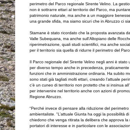
perimetro del Parco regionale Sirente Velino. La gesti
non è sottrarre ettari al territorio del Parco, ma puntar
patrimonio naturale, ma anche a un maggiore benessere
una grande sfida, ma siamo sicuri che in Abruzzo ci si
Stamane è stato ricordato che la proposta avanzata dalla
Valle Subequana, ma anche sull’Altopiano delle Rocche.
riperimetrazione, quali studi scientifici, ma anche socia
per il territorio sia quella di ridurre il perimetro del Parc
Il Parco regionale del Sirente Velino negli anni è sta
per diverso tempo anche in precedenza, praticamente r
funzioni che in amministrazione ordinaria. Ha subito mol
sono stati già tagliati molti ettari, creando l’attuale per
c’è un cuneo di territorio non protetto che si insinua a
per intervenire nel territorio anche con azioni di prom
Regione Abruzzo.
“Perché invece di pensare alla riduzione del perimetro n
ambientaliste. “L’attuale Giunta ha oggi la possibilità 
chiedono che venga ritirata la delibera che approva la r
portatori di interesse e in particolare con le associazio