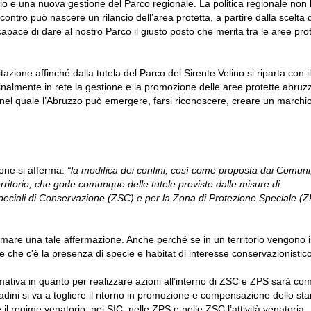
cio e una nuova gestione del Parco regionale. La politica regionale non
ontro può nascere un rilancio dell’area protetta, a partire dalla scelta 
capace di dare al nostro Parco il giusto posto che merita tra le aree pro
azione affinché dalla tutela del Parco del Sirente Velino si riparta con il
nalmente in rete la gestione e la promozione delle aree protette abruzz
o, nel quale l’Abruzzo può emergere, farsi riconoscere, creare un marchio
ione si afferma:
“la modifica dei confini, così come proposta dai Comuni
territorio, che gode comunque delle tutele previste dalle misure di
peciali di Conservazione (ZSC) e per la Zona di Protezione Speciale (Z
are una tale affermazione. Anche perché se in un territorio vengono ist
ire che c’è la presenza di specie e habitat di interesse conservazionistico
ativa in quanto per realizzare azioni all’interno di ZSC e ZPS sarà c
adini si va a togliere il ritorno in promozione e compensazione dello sta
il regime venatorio: nei SIC, nelle ZPS e nelle ZSC l’attività venatoria,