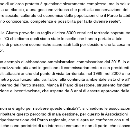
one di un’area protetta è questione sicuramente complessa, ma la soluz
e a un rilancio, a una gestione virtuosa che porti alla conservazione del
 sociale, culturale ed economico delle popolazioni che il Parco lo abi
ano conoscenze, competenze e possibilità per farla divenire reale”.
 Giunta prevede un taglio di circa 8000 ettari nel territorio soprattutto
 “Ci chiediamo quali siano state le scelte che hanno portato a tale
li e di proiezioni economiche siano stati fatti per decidere che la cosa m
o”.
to un esempio di abbandono amministrativo: commissariato dal 2015, lo e
ealizzando più anni in gestione di commissariamento o con presidenti 
ti attacchi anche dal punto di vista territoriale: nel 1998, nel 2000 e n
imetro poco funzionale, tra l’altro, alla continuità ambientale visto che all
ll’interno del Parco stesso. Manca il Piano di gestione, strumento fonda
ozione e incentivazione, che aspetta da 3 anni di essere approvato dalla
on si è agito per risolvere queste criticità?”, si chiedono le associazion
di ribaltare questo percorso di mala gestione, per questo le Associazioni
iperimetrazione del Parco regionale, che si apra un confronto con tutti 
ni che sono portatrici di un interesse comune e non di parte, che si ascol