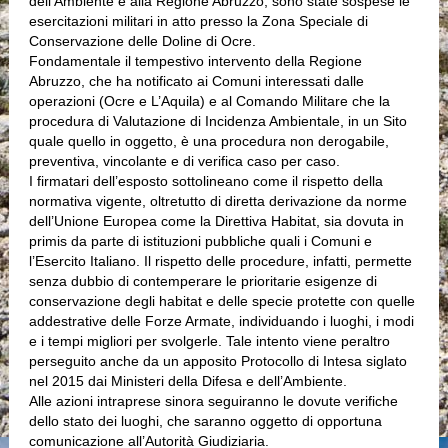
dell’Ambiente e alla Regione Abruzzo, sono state sospese le
esercitazioni militari in atto presso la Zona Speciale di
Conservazione delle Doline di Ocre.
Fondamentale il tempestivo intervento della Regione
Abruzzo, che ha notificato ai Comuni interessati dalle
operazioni (Ocre e L’Aquila) e al Comando Militare che la
procedura di Valutazione di Incidenza Ambientale, in un Sito
quale quello in oggetto, è una procedura non derogabile,
preventiva, vincolante e di verifica caso per caso.
I firmatari dell’esposto sottolineano come il rispetto della
normativa vigente, oltretutto di diretta derivazione da norme
dell’Unione Europea come la Direttiva Habitat, sia dovuta in
primis da parte di istituzioni pubbliche quali i Comuni e
l’Esercito Italiano. Il rispetto delle procedure, infatti, permette
senza dubbio di contemperare le prioritarie esigenze di
conservazione degli habitat e delle specie protette con quelle
addestrative delle Forze Armate, individuando i luoghi, i modi
e i tempi migliori per svolgerle. Tale intento viene peraltro
perseguito anche da un apposito Protocollo di Intesa siglato
nel 2015 dai Ministeri della Difesa e dell’Ambiente.
Alle azioni intraprese sinora seguiranno le dovute verifiche
dello stato dei luoghi, che saranno oggetto di opportuna
comunicazione all’Autorità Giudiziaria.