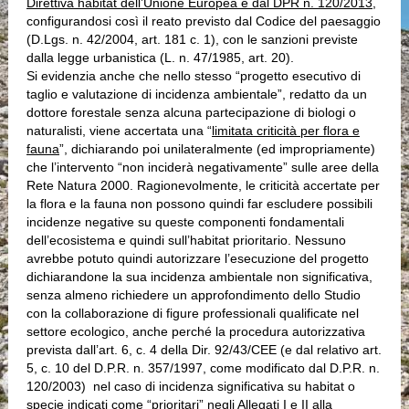
Direttiva habitat dell’Unione Europea e dal DPR n. 120/2013
,
configurandosi così il reato previsto dal Codice del paesaggio
(D.Lgs. n. 42/2004, art. 181 c. 1), con le sanzioni previste
dalla legge urbanistica (L. n. 47/1985, art. 20).
Si evidenzia anche che nello stesso “progetto esecutivo di
taglio e valutazione di incidenza ambientale”, redatto da un
dottore forestale senza alcuna partecipazione di biologi o
naturalisti, viene accertata una “
limitata criticità per flora e
fauna
”, dichiarando poi unilateralmente (ed impropriamente)
che l’intervento “non inciderà negativamente” sulle aree della
Rete Natura 2000. Ragionevolmente, le criticità accertate per
la flora e la fauna non possono quindi far escludere possibili
incidenze negative su queste componenti fondamentali
dell’ecosistema e quindi sull’habitat prioritario. Nessuno
avrebbe potuto quindi autorizzare l’esecuzione del progetto
dichiarandone la sua incidenza ambientale non significativa,
senza almeno richiedere un approfondimento dello Studio
con la collaborazione di figure professionali qualificate nel
settore ecologico, anche perché la procedura autorizzativa
prevista dall’art. 6, c. 4 della Dir. 92/43/CEE (e dal relativo art.
5, c. 10 del D.P.R. n. 357/1997, come modificato dal D.P.R. n.
120/2003) nel caso di incidenza significativa su habitat o
specie indicati come “prioritari” negli Allegati I e II alla