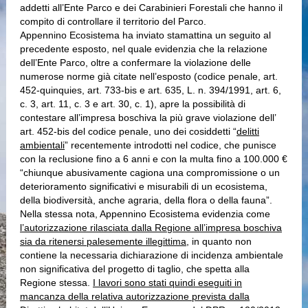
addetti all’Ente Parco e dei Carabinieri Forestali che hanno il
compito di controllare il territorio del Parco.
Appennino Ecosistema ha inviato stamattina un seguito al
precedente esposto, nel quale evidenzia che la relazione
dell’Ente Parco, oltre a confermare la violazione delle
numerose norme già citate nell’esposto (codice penale, art.
452-quinquies, art. 733-bis e art. 635, L. n. 394/1991, art. 6,
c. 3, art. 11, c. 3 e art. 30, c. 1), apre la possibilità di
contestare all’impresa boschiva la più grave violazione dell’
art. 452-bis del codice penale, uno dei cosiddetti “
delitti
ambientali
” recentemente introdotti nel codice, che punisce
con la reclusione fino a 6 anni e con la multa fino a 100.000 €
“chiunque abusivamente cagiona una compromissione o un
deterioramento significativi e misurabili di un ecosistema,
della biodiversità, anche agraria, della flora o della fauna”.
Nella stessa nota, Appennino Ecosistema evidenzia come
l’autorizzazione rilasciata dalla Regione all’impresa boschiva
sia da ritenersi palesemente illegittima
, in quanto non
contiene la necessaria dichiarazione di incidenza ambientale
non significativa del progetto di taglio, che spetta alla
Regione stessa.
I lavori sono stati quindi eseguiti in
mancanza della relativa autorizzazione prevista dalla