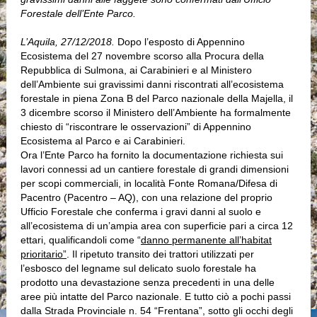
Forestale dell’Ente Parco.
L’Aquila, 27/12/2018.
Dopo l’esposto di Appennino
Ecosistema del 27 novembre scorso alla Procura della
Repubblica di Sulmona, ai Carabinieri e al Ministero
dell’Ambiente sui gravissimi danni riscontrati all’ecosistema
forestale in piena Zona B del Parco nazionale della Majella, il
3 dicembre scorso il Ministero dell’Ambiente ha formalmente
chiesto di “riscontrare le osservazioni” di Appennino
Ecosistema al Parco e ai Carabinieri.
Ora l’Ente Parco ha fornito la documentazione richiesta sui
lavori connessi ad un cantiere forestale di grandi dimensioni
per scopi commerciali, in località Fonte Romana/Difesa di
Pacentro (Pacentro – AQ), con una relazione del proprio
Ufficio Forestale che conferma i gravi danni al suolo e
all’ecosistema di un’ampia area con superficie pari a circa 12
ettari, qualificandoli come “
danno permanente all’habitat
prioritario”
. Il ripetuto transito dei trattori utilizzati per
l’esbosco del legname sul delicato suolo forestale ha
prodotto una devastazione senza precedenti in una delle
aree più intatte del Parco nazionale. E tutto ciò a pochi passi
dalla Strada Provinciale n. 54 “Frentana”, sotto gli occhi degli