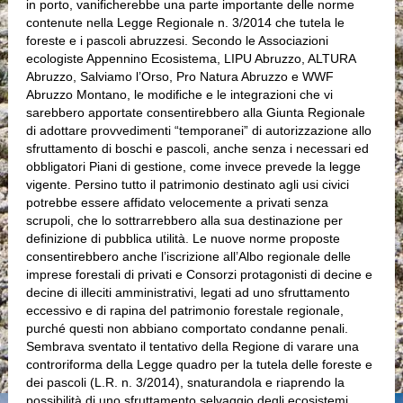
in porto, vanificherebbe una parte importante delle norme
contenute nella Legge Regionale n. 3/2014 che tutela le
foreste e i pascoli abruzzesi. Secondo le Associazioni
ecologiste Appennino Ecosistema, LIPU Abruzzo, ALTURA
Abruzzo, Salviamo l’Orso, Pro Natura Abruzzo e WWF
Abruzzo Montano, le modifiche e le integrazioni che vi
sarebbero apportate consentirebbero alla Giunta Regionale
di adottare provvedimenti “temporanei” di autorizzazione allo
sfruttamento di boschi e pascoli, anche senza i necessari ed
obbligatori Piani di gestione, come invece prevede la legge
vigente. Persino tutto il patrimonio destinato agli usi civici
potrebbe essere affidato velocemente a privati senza
scrupoli, che lo sottrarrebbero alla sua destinazione per
definizione di pubblica utilità. Le nuove norme proposte
consentirebbero anche l’iscrizione all’Albo regionale delle
imprese forestali di privati e Consorzi protagonisti di decine e
decine di illeciti amministrativi, legati ad uno sfruttamento
eccessivo e di rapina del patrimonio forestale regionale,
purché questi non abbiano comportato condanne penali.
Sembrava sventato il tentativo della Regione di varare una
controriforma della Legge quadro per la tutela delle foreste e
dei pascoli (L.R. n. 3/2014), snaturandola e riaprendo la
possibilità di uno sfruttamento selvaggio degli ecosistemi