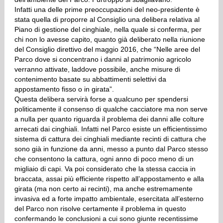
Infatti una delle prime preoccupazioni del neo-presidente è
stata quella di proporre al Consiglio una delibera relativa al
Piano di gestione del cinghiale, nella quale si conferma, per
chi non lo avesse capito, quanto già deliberato nella riunione
del Consiglio direttivo del maggio 2016, che “Nelle aree del
Parco dove si concentrano i danni al patrimonio agricolo
verranno attivate, laddove possibile, anche misure di
contenimento basate su abbattimenti selettivi da
appostamento fisso o in girata”.
Questa delibera servirà forse a qualcuno per spendersi
politicamente il consenso di qualche cacciatore ma non serve
a nulla per quanto riguarda il problema dei danni alle colture
arrecati dai cinghiali. Infatti nel Parco esiste un efficientissimo
sistema di cattura dei cinghiali mediante recinti di cattura che
sono già in funzione da anni, messo a punto dal Parco stesso
che consentono la cattura, ogni anno di poco meno di un
migliaio di capi. Va poi considerato che la stessa caccia in
braccata, assai più efficiente rispetto all’appostamento e alla
girata (ma non certo ai recinti), ma anche estremamente
invasiva ed a forte impatto ambientale, esercitata all’esterno
del Parco non risolve certamente il problema in questo
confermando le conclusioni a cui sono giunte recentissime