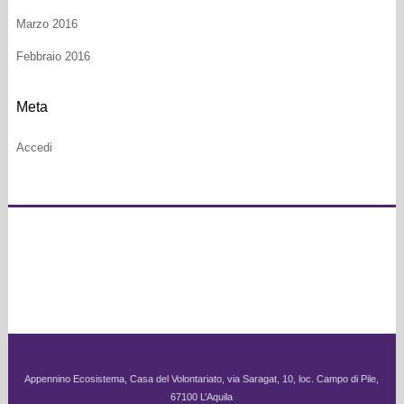
Marzo 2016
Febbraio 2016
Meta
Accedi
Appennino Ecosistema, Casa del Volontariato, via Saragat, 10, loc. Campo di Pile,
67100 L’Aquila