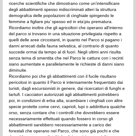
ricerche scientifiche che dimostrano come un’intensificare
degli abbattimenti spesso indiscriminati alteri la struttura
demografca delle popolazioni di cinghiale spingendo le
femmine a figliare piu’ spesso ed in eta’piu prematura.
Ricordiamo inoltre che gli agricoltori che operano all’interno
del parco si trovano in una situazione privilegiata rispetto a
quelli delle aree circostanti, in quanto nel Parco si pagano i
danni arrecati dalla fauna selvatica, al contrario di quanto
succede ormai da tempo al di fuori. Negli ultimi anni risulta
senza tema di smentita che nel Parco le catture con i recinti
siano aumentate e parallelamente le richieste di danni siano
diminuite.
Ricordiamo poi che gli abbattimenti con il fucile risultano
pericolosi in quanto il Parco è intensamente frequentato dai
turisti, dagli escursionisti in genere, dai ricercatori di funghi e
tartufi. I cacciatori autorizzati agli abbattimenti potrebbero
poi, in condizioni di erba alta, scambiare i cinghiali con altre
specie protette come cervi, caprioli, lupi o addirittura qualche
orso, senza contare che i controlli che dovrebbero essere
necessariamente effettuati quando fossero in corso gli
abbattimenti sarebbero necessariamente a carico dei
forestali che operano nel Parco, che sono già pochi e che